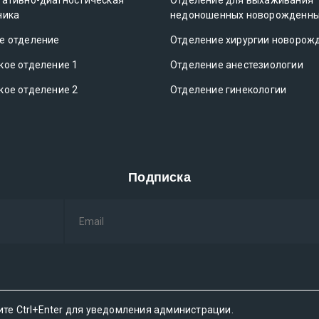
тативно-диагностическая
Отделение для выхаживания
ника
недоношенных новорожденн
е отделение
Отделение хирургии новорож
кое отделение 1
Отделение анестезиологии
кое отделение 2
Отделение гинекологии
Подписка
ите Ctrl+Enter для уведомления администрации.