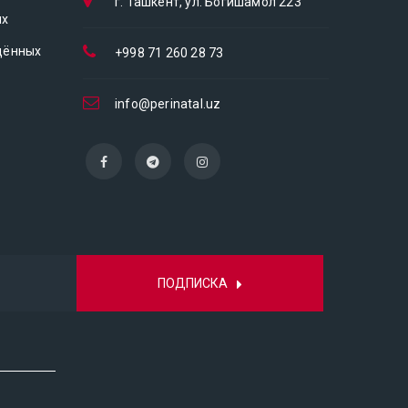
г. Ташкент, ул. Богишамол 223
ых
дённых
+998 71 260 28 73
info@perinatal.uz
ПОДПИСКА