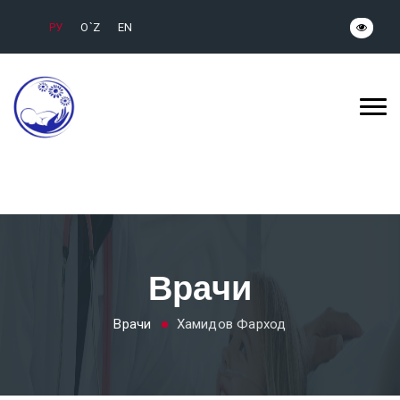
РУ
O`Z
EN
Врачи
Врачи
Хамидов Фарход